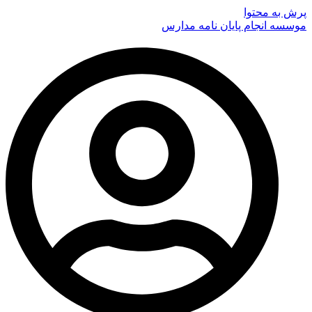
پرش به محتوا
موسسه انجام پایان نامه مدارس