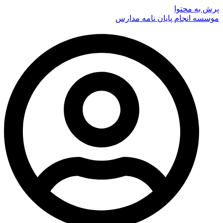
پرش به محتوا
موسسه انجام پایان نامه مدارس