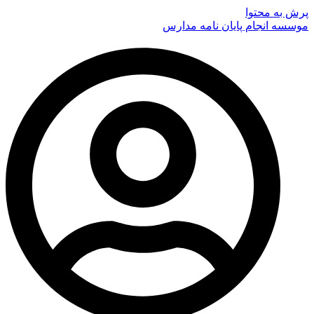
پرش به محتوا
موسسه انجام پایان نامه مدارس