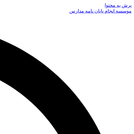
پرش به محتوا
موسسه انجام پایان نامه مدارس