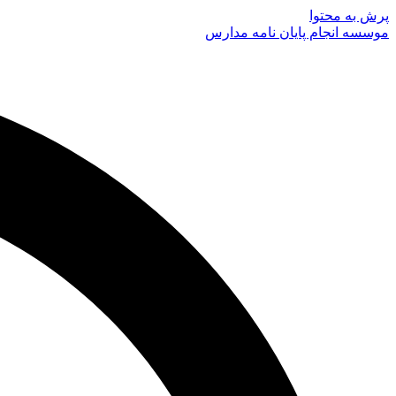
پرش به محتوا
موسسه انجام پایان نامه مدارس