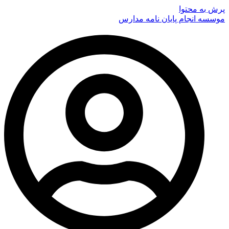
پرش به محتوا
موسسه انجام پایان نامه مدارس