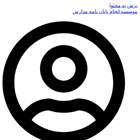
پرش به محتوا
موسسه انجام پایان نامه مدارس