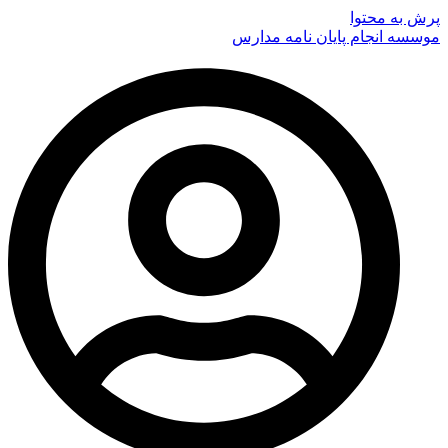
پرش به محتوا
موسسه انجام پایان نامه مدارس