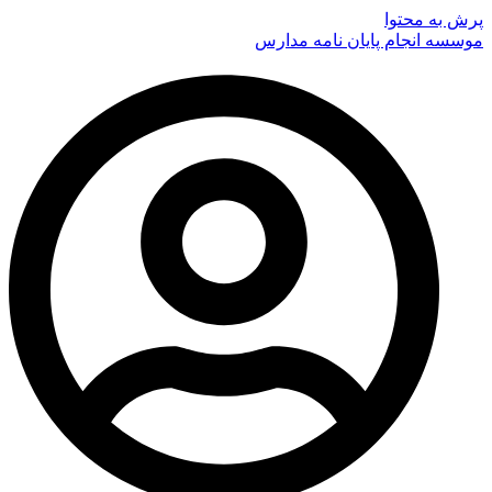
پرش به محتوا
موسسه انجام پایان نامه مدارس