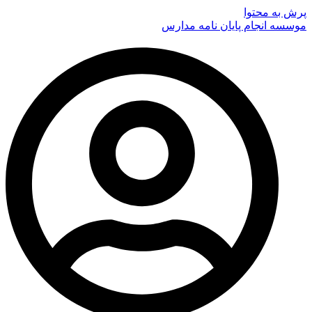
پرش به محتوا
موسسه انجام پایان نامه مدارس