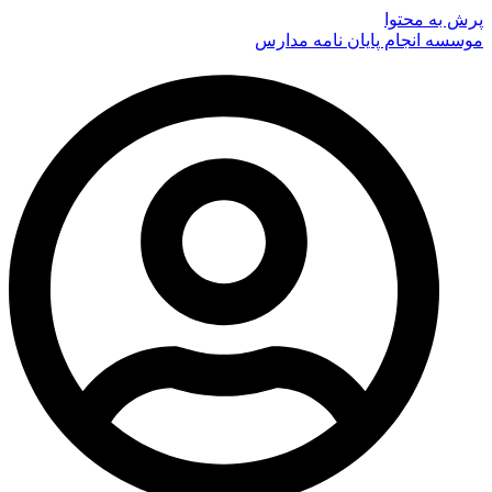
پرش به محتوا
موسسه انجام پایان نامه مدارس