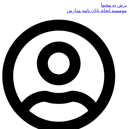
پرش به محتوا
موسسه انجام پایان نامه مدارس