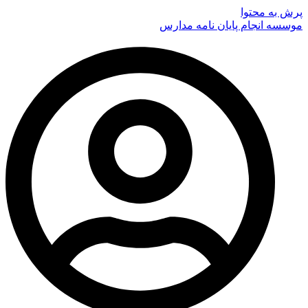
پرش به محتوا
موسسه انجام پایان نامه مدارس