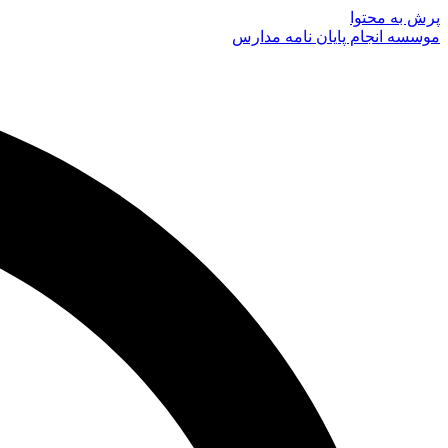
پرش به محتوا
موسسه انجام پایان نامه مدارس